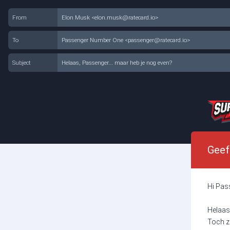
From
Elon Musk <elon.musk@ratecard.io>
To
Passenger Number One <passenger@ratecard.io>
Subject
Helaas, Passenger... maar heb je nog even?
Geef
Hi Pas
Helaas,
Toch z