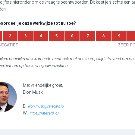
cijfers hieronder om de vraag te beantwoorden. Dit kost je slechts een a
en.
oordeel je onze werkwijze tot nu toe?
2
3
4
5
6
7
8
9
NEGATIEF
ZEER PO
jken dagelijks de inkomende feedback met ons team, altijd strevend om ons
verbeteren op basis van jouw inzichten.
Met vriendelijke groet,
Elon Musk
E:
elon.musk@ratecard.io
W:
https://ratecard.io/