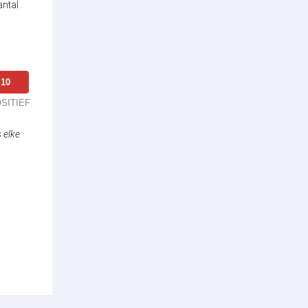
antal
10
SITIEF
 elke