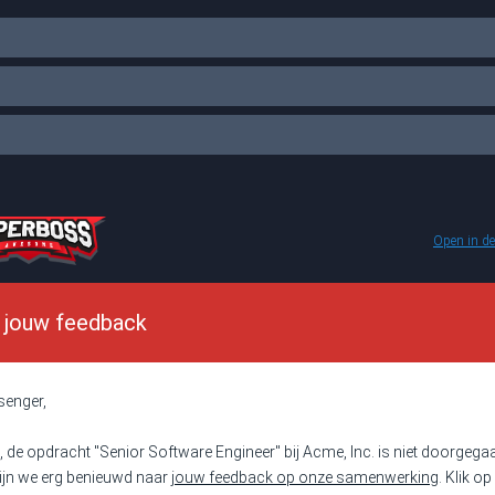
Open in de
 jouw feedback
senger,
 de opdracht "Senior Software Engineer" bij Acme, Inc. is niet doorgega
ijn we erg benieuwd naar
jouw feedback op onze samenwerking
. Klik op