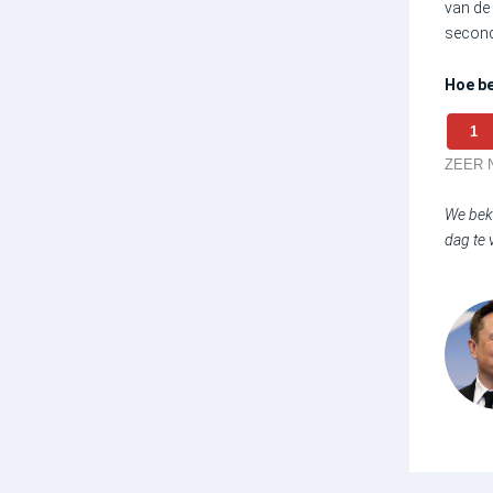
van de 
second
Hoe be
1
ZEER 
We beki
dag te 